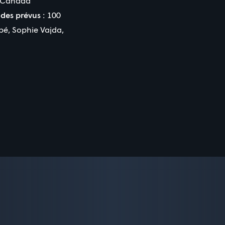
Canada
des prévus :
100
bé
,
Sophie Vajda
,