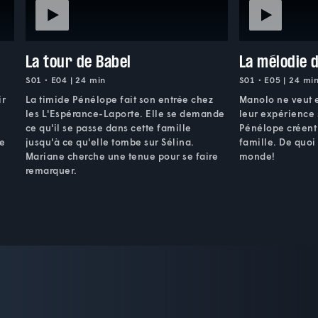
La tour de Babel
La mélodie 
S01 • E04 | 24 min
S01 • E05 | 24 mi
ir
La timide Pénélope fait son entrée chez
Manolo ne veut e
les L'Espérance-Laporte. Elle se demande
leur expérience s
ce qu'il se passe dans cette famille
Pénélope créent 
de
jusqu'à ce qu'elle tombe sur Sélina.
famille. De quoi 
Mariane cherche une tenue pour se faire
monde!
remarquer.