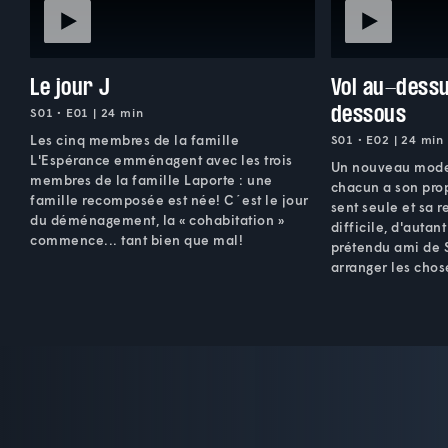
Le jour J
Vol au-dessu
dessous
S01 • E01 | 24 min
Les cinq membres de la famille
S01 • E02 | 24 min
L'Espérance emménagent avec les trois
Un nouveau mode 
membres de la famille Laporte : une
chacun a son prop
famille recomposée est née! C´est le jour
sent seule et sa 
du déménagement, la « cohabitation »
difficile, d'autan
commence... tant bien que mal!
prétendu ami de S
arranger les chos