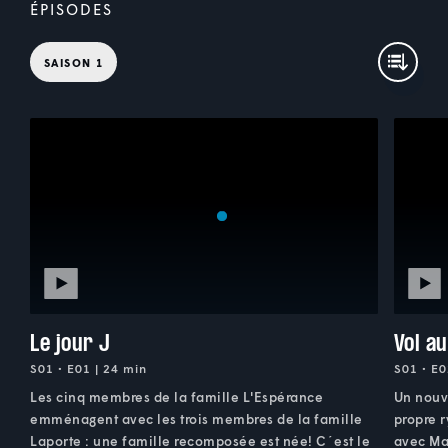
ÉPISODES
SAISON 1
Le jour J
Vol a
S01 • E01 | 24 min
S01 • E0
Les cinq membres de la famille L'Espérance
Un nouv
emménagent avec les trois membres de la famille
propre r
Laporte : une famille recomposée est née! C´est le
avec Mar