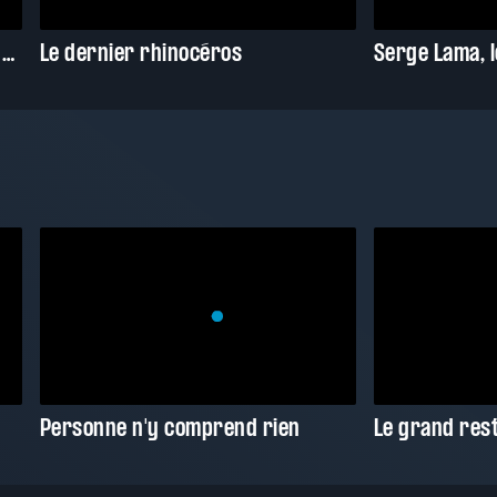
Les Denis : Leur histoire en chansons
Le dernier rhinocéros
Serge Lama, l
Personne n'y comprend rien
Le grand res