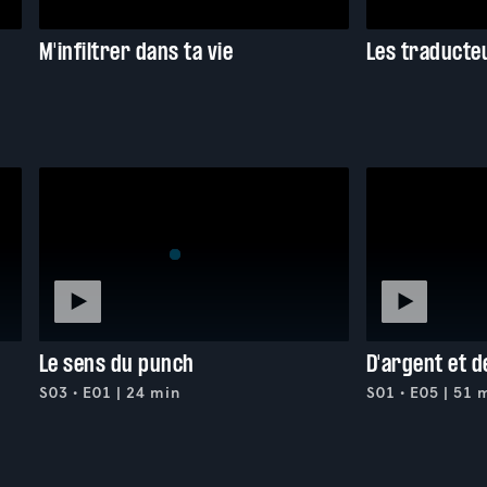
M'infiltrer dans ta vie
Les traducte
Le sens du punch
D'argent et d
S03 • E01 | 24 min
S01 • E05 | 51 