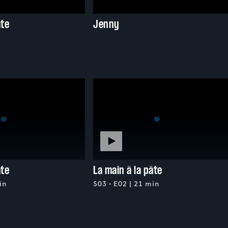
âte
Jenny
âte
La main à la pâte
in
S03 • E02 | 21 min