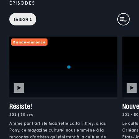
ÉPISODES
SAISON 1
Bande-annonce
Résiste!
Nouve
S01 | 30 sec
S01 • E0
Animé par l'artiste Gabrielle Laïla Tittley, alias
Le cult
Pony, ce magazine culturel nous emmène à la
Orléans.
rencontre d'artistes qui résistent à la culture de
États-Un