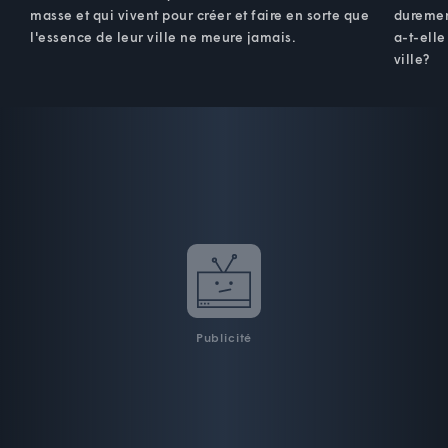
masse et qui vivent pour créer et faire en sorte que
duremen
l'essence de leur ville ne meure jamais.
a-t-elle
ville?
Publicité