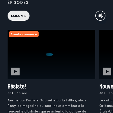
ÉPISODES
SAISON 1
Bande-annonce
Résiste!
Nouve
S01 | 30 sec
S01 • E0
Animé par l'artiste Gabrielle Laïla Tittley, alias
Le cult
Pony, ce magazine culturel nous emmène à la
Orléans.
rencontre d'artistes qui résistent à la culture de
États-Un