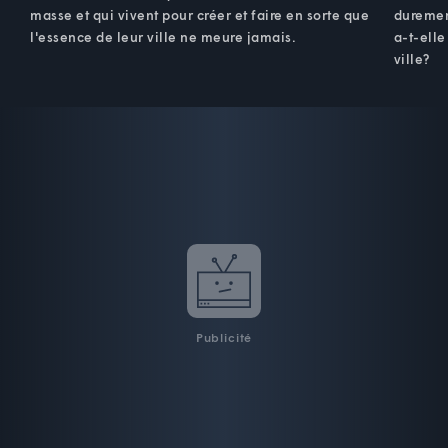
masse et qui vivent pour créer et faire en sorte que
duremen
l'essence de leur ville ne meure jamais.
a-t-elle
ville?
Publicité