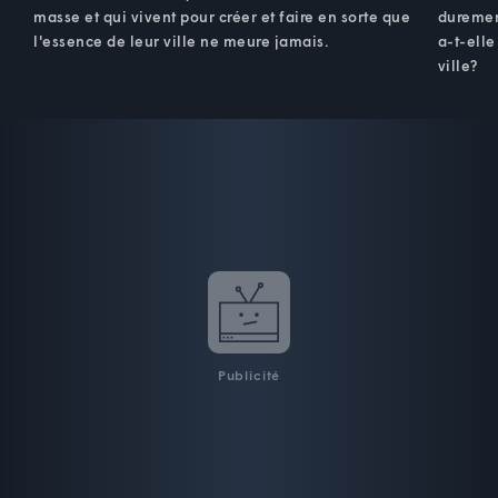
masse et qui vivent pour créer et faire en sorte que
duremen
l'essence de leur ville ne meure jamais.
a-t-elle
ville?
Publicité