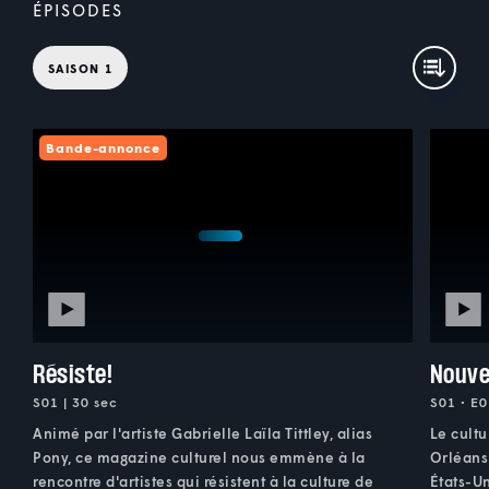
ÉPISODES
SAISON 1
Bande-annonce
Résiste!
Nouve
S01 | 30 sec
S01 • E0
Animé par l'artiste Gabrielle Laïla Tittley, alias
Le cult
Pony, ce magazine culturel nous emmène à la
Orléans.
rencontre d'artistes qui résistent à la culture de
États-Un