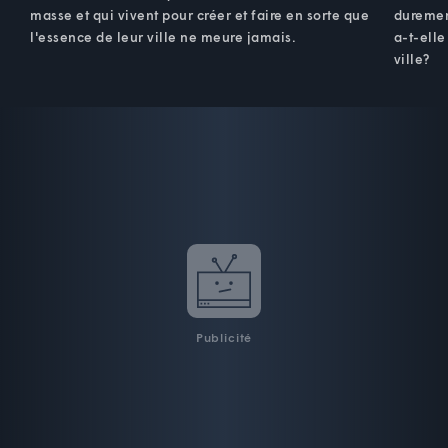
masse et qui vivent pour créer et faire en sorte que
duremen
l'essence de leur ville ne meure jamais.
a-t-elle
ville?
Publicité