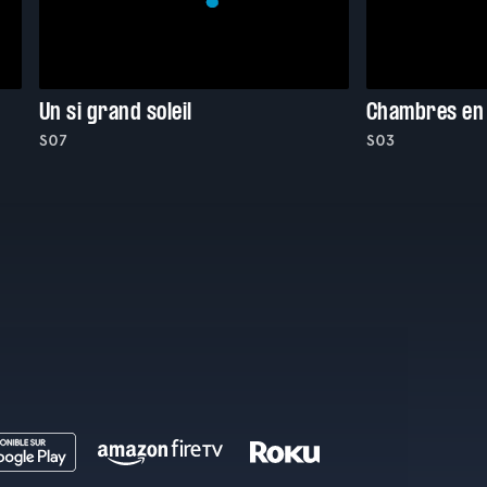
Un si grand soleil
Chambres en v
S07
S03