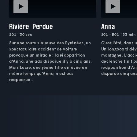
Rivière-Perdue
Anna
S01 | 30 sec
S01 • E01 | 53 min
Sur une route sinueuse des Pyrénées, un
C'est l'été, dans
spectaculaire accident de voiture
Un longboard dév
provoque un miracle : la réapparition
montagne. L'accid
d'Anna, une ado disparue il y a cinq ans.
déclenche finit pa
Mais Lucie, une jeune fille enlevée en
réapparition d'An
même temps qu'Anna, n'est pas
disparue cinq ans 
réapparue...