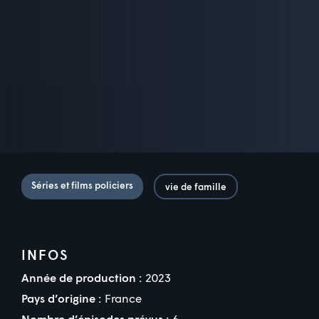
Séries et films policiers
vie de famille
INFOS
Année de production :
2023
Pays d’origine :
France
Nombre d’épisodes prévus :
6