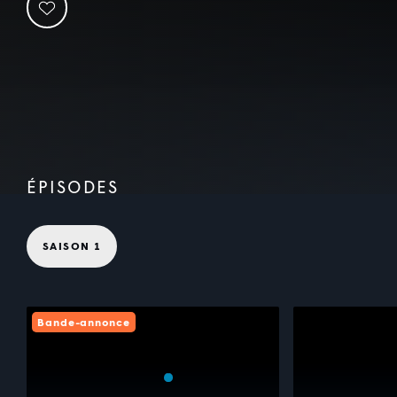
ÉPISODES
SAISON 1
Bande-annonce