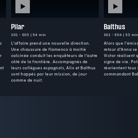
Pilar
Balthus
S01 • E03 | 54 min
S01 • E04 | 53 mi
c
L'affaire prend une nouvelle direction.
Alors que l'émiss
Une chaussure de flamenco à moitié
retour d'Anna se 
r
calcinée conduit les enquêteurs de l'autre
Victor réalisent
a
côté de la frontière. Accompagnés de
signe de vie. Po
nt
leurs collègues espagnols, Alix et Balthus
réorientent tous
sont happés par leur mission, de jour
commandant Bal
comme de nuit.