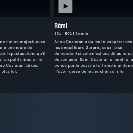
Rémi
S01 • E02 | 56 min
 une nature majestueuse.
Anna Casteran a du mal à coopérer ave
ale une route de
les enquêteurs. Surpris, ceux-ci se
ent spectaculaire qu'il
demandent si cela n'est pas dû au retou
r un petit miracle : la
de son père. Rémi Casteran a menti à l
na Casteran, 16 ans,
police par le passé et affirme maintena
plus tôt.
n'avoir cessé de rechercher sa fille.