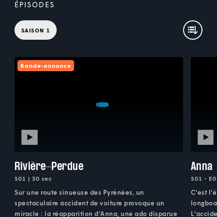
ÉPISODES
SAISON 1
Bande-annonce
Rivière-Perdue
Anna
S01 | 30 sec
S01 • E0
Sur une route sinueuse des Pyrénées, un
C'est l'
spectaculaire accident de voiture provoque un
longboa
miracle : la réapparition d'Anna, une ado disparue
L'accide