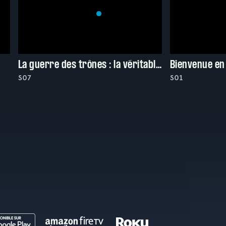
La guerre des trônes : la véritable histoire de l'Europe
Bienvenue en
S07
S01