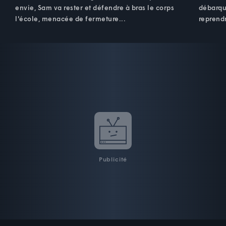
envie, Sam va rester et défendre à bras le corps
débarqu
l'école, menacée de fermeture...
reprendr
Publicité