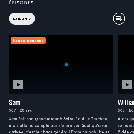
ÉPISODES
SAISON 7
Bande-annonce
Sam
Willi
S07 | 20 sec
S07 • E0
Sam fait son grand retour à Saint-Paul Le Truchon,
Alors qu
mais elle ne compte pas s'éterniser. Sauf qu'à son
semaines
arrivée, c'est le chaos général! Entre culpabilité et
l'idée d