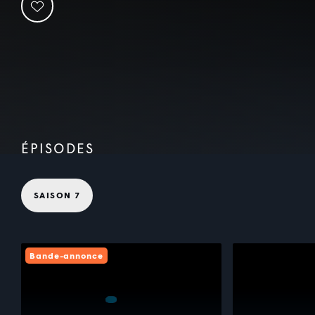
ÉPISODES
SAISON 7
Bande-annonce