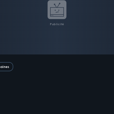
Publicité
maines