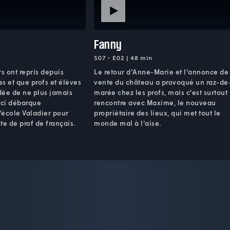
Fanny
S07 • E02 | 48 min
rs ont repris depuis
Le retour d'Anne-Marie et l'annonce de
s et que profs et élèves
vente du château a provoqué un raz-de
'idée de ne plus jamais
marée chez les profs, mais c'est surtout 
-ci débarque
rencontre avec Maxime, le nouveau
'école Valadier pour
propriétaire des lieux, qui met tout le
te de prof de français.
monde mal à l'aise.