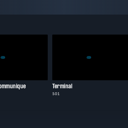
communique
Terminal
S01