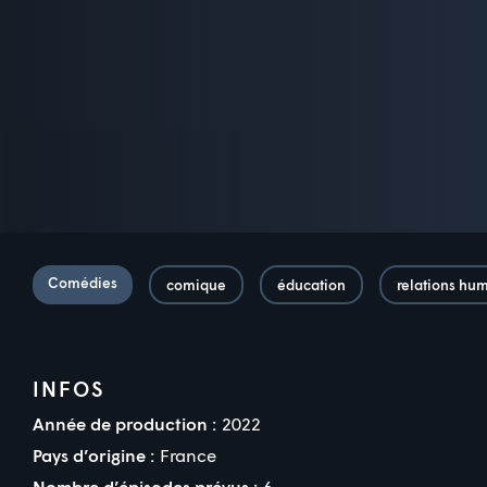
Comédies
comique
éducation
relations hu
INFOS
Année de production :
2022
Pays d’origine :
France
Nombre d’épisodes prévus :
6