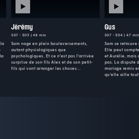
Jérémy
Gus
S07 • E03 | 48 min
S07 • E04 | 47 mi
 la
Sam nage en plein bouleversements,
Sam se retrouve
-
autant physiologiques que
Elle peut compte
la
psychologiques. Et ce n'est pas l'arrivée
et Aurélie, mais
surprise de son fils Alex et de son petit-
pas. La dispute d
fils qui vont arranger les choses...
mariage remis en
qu'elle aille tou