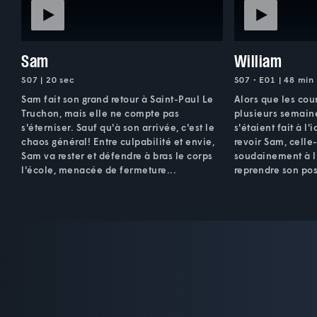
Sam
William
S07 | 20 sec
S07 • E01 | 48 min
Sam fait son grand retour à Saint-Paul Le
Alors que les cou
Truchon, mais elle ne compte pas
plusieurs semaine
s'éterniser. Sauf qu'à son arrivée, c'est le
s'étaient fait à l
chaos général! Entre culpabilité et envie,
revoir Sam, celle
Sam va rester et défendre à bras le corps
soudainement à l
l'école, menacée de fermeture...
reprendre son pos