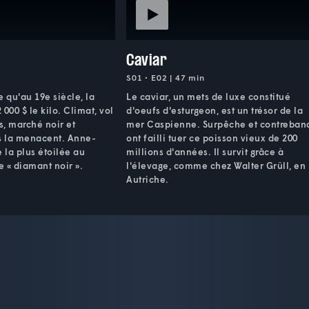
Caviar
S01 • E02 | 47 min
re qu'au 19e siècle, la
Le caviar, un mets de luxe constitué
 000 $ le kilo. Climat, vol
d'oeufs d'esturgeon, est un trésor de la
s, marché noir et
mer Caspienne. Surpêche et contreban
es la menacent. Anne-
ont failli tuer ce poisson vieux de 200
 la plus étoilée au
millions d'années. Il survit grâce à
 « diamant noir ».
l'élevage, comme chez Walter Grüll, en
Autriche.