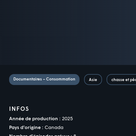
Documentaires – Consommation
Asie
chasse et pê
INFOS
Année de production :
2025
Pays d’origine :
Canada
Nombre d’épisodes prévus :
8