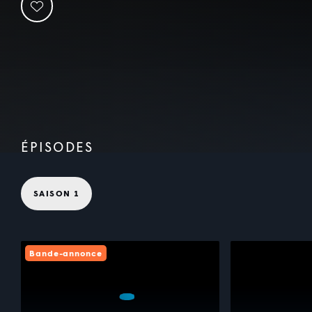
ÉPISODES
SAISON 1
Bande-annonce