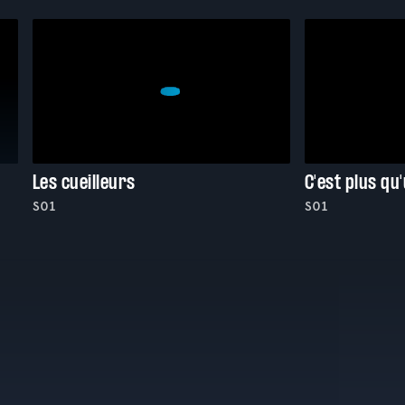
Les cueilleurs
C'est plus qu
S01
S01