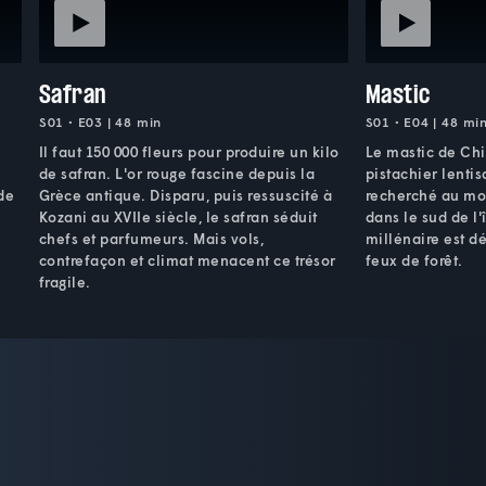
Safran
Mastic
S01 • E03 | 48 min
S01 • E04 | 48 mi
Il faut 150 000 fleurs pour produire un kilo
Le mastic de Chi
de safran. L'or rouge fascine depuis la
pistachier lentis
de
Grèce antique. Disparu, puis ressuscité à
recherché au mo
Kozani au XVIIe siècle, le safran séduit
dans le sud de l'
chefs et parfumeurs. Mais vols,
millénaire est d
contrefaçon et climat menacent ce trésor
feux de forêt.
fragile.