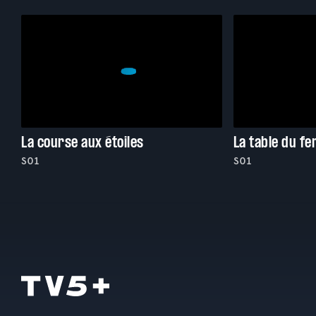
La course aux étoiles
La table du fe
S01
S01