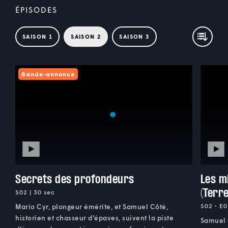
ÉPISODES
SAISON 1
SAISON 2
SAISON 3
Bande-annonce
Secrets des profondeurs
Les m
(Terr
S02 | 30 sec
S02 • E0
Mario Cyr, plongeur émérite, et Samuel Côté,
historien et chasseur d'épaves, suivent la piste
Samuel 