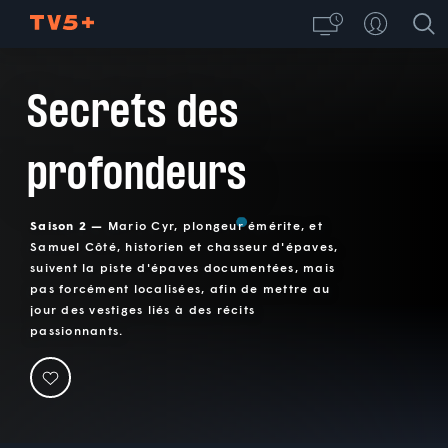
Secrets des
profondeurs
Saison 2 —
Mario Cyr, plongeur émérite, et
Samuel Côté, historien et chasseur d'épaves,
suivent la piste d'épaves documentées, mais
pas forcément localisées, afin de mettre au
jour des vestiges liés à des récits
passionnants.