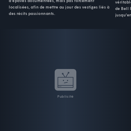
d'épaves documentées, mais pas forcément
véritab
localisées, afin de mettre au jour des vestiges liés à
de Bell 
des récits passionnants.
jusqu'en
Publicité