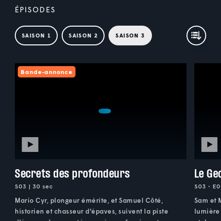
ÉPISODES
SAISON 1
SAISON 2
SAISON 3
Bande-annonce
Secrets des profondeurs
Le Ge
S03 | 30 sec
S03 • E0
Mario Cyr, plongeur émérite, et Samuel Côté,
Sam et M
historien et chasseur d'épaves, suivent la piste
lumière 