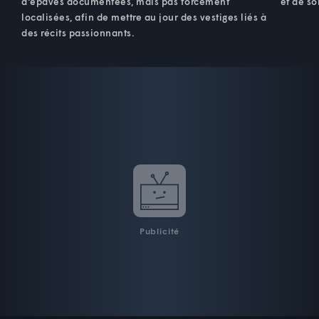
d'épaves documentées, mais pas forcément
et de so
localisées, afin de mettre au jour des vestiges liés à
des récits passionnants.
Publicité