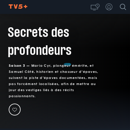
Secrets des
profondeurs
Saison 3 —
Mario Cyr, plongeur émérite, et
Samuel Côté, historien et chasseur d'épaves,
suivent la piste d'épaves documentées, mais
pas forcément localisées, afin de mettre au
jour des vestiges liés à des récits
passionnants.