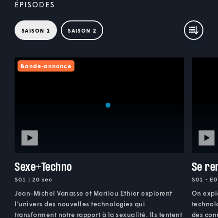
ÉPISODES
SAISON 1
SAISON 2
Bande-annonce
Sexe+Techno
Se re
S01 | 20 sec
S01 • E0
Jean-Michel Vanasse et Marilou Ethier explorent
On explo
l'univers des nouvelles technologies qui
technol
transforment notre rapport à la sexualité. Ils tentent
des con