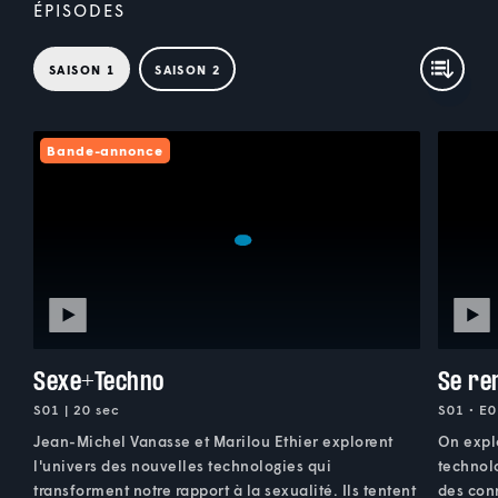
ÉPISODES
SAISON 1
SAISON 2
Bande-annonce
Sexe+Techno
Se re
S01 | 20 sec
S01 • E0
Jean-Michel Vanasse et Marilou Ethier explorent
On explo
l'univers des nouvelles technologies qui
technol
transforment notre rapport à la sexualité. Ils tentent
des con