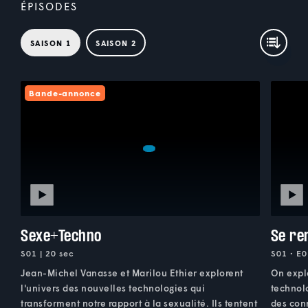
ÉPISODES
SAISON 1
SAISON 2
Bande-annonce
Sexe+Techno
Se re
S01 | 20 sec
S01 • E0
Jean-Michel Vanasse et Marilou Ethier explorent
On explo
l'univers des nouvelles technologies qui
technol
transforment notre rapport à la sexualité. Ils tentent
des con