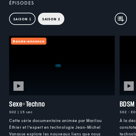
ÉPISODES
SAISON 1
SAISON 2
Bande-annonce
Sexe+Techno
BDSM
S02 | 15 sec
S02 • E0
Cette série documentaire animée par Marilou
À la dé
Éthier et l'expert en technologie Jean-Michel
constat
Vanasse explore les nouveaux liens que nous
technol