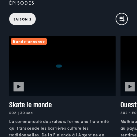
ÉPISODES
SAISON 2
Bande-annonce
Skate le monde
Ouest
S02 | 30 sec
S02 • E0
La communauté de skateurs forme une fraternité
Mathieu
qui transcende les barrières culturelles
au pays,
traditionnelles. De la Finlande à l'Argentine en
sentime