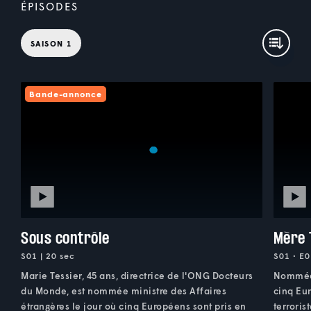
ÉPISODES
SAISON 1
Bande-annonce
Sous contrôle
Mère 
S01 | 20 sec
S01 • E0
Marie Tessier, 45 ans, directrice de l'ONG Docteurs
Nommée 
du Monde, est nommée ministre des Affaires
cinq Eur
étrangères le jour où cinq Européens sont pris en
terroris