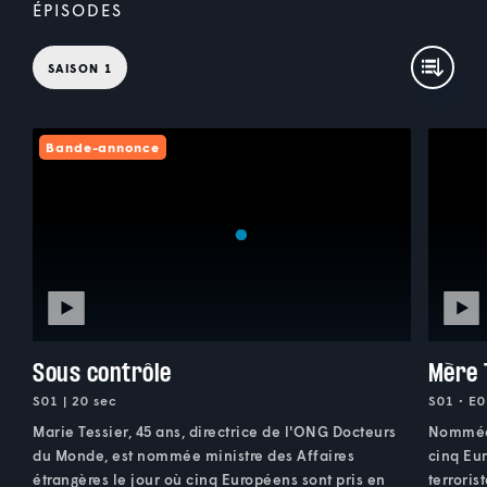
ÉPISODES
SAISON 1
Bande-annonce
Sous contrôle
Mère 
S01 | 20 sec
S01 • E0
Marie Tessier, 45 ans, directrice de l'ONG Docteurs
Nommée 
du Monde, est nommée ministre des Affaires
cinq Eur
étrangères le jour où cinq Européens sont pris en
terroris