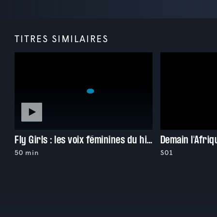
TITRES SIMILAIRES
Fly Girls : les voix féminines du hip-hop en Suisse
Demain l'Afriq
50 min
S01