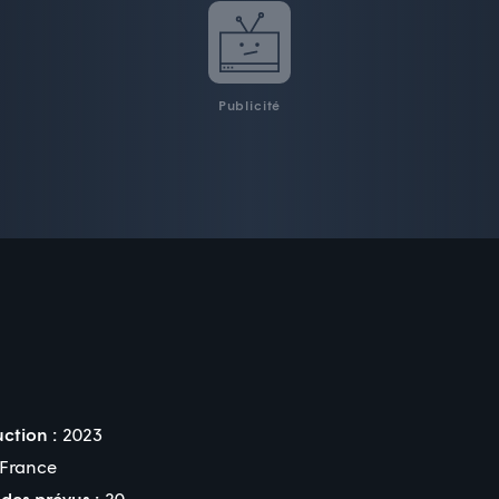
Publicité
ction :
2023
France
des prévus :
20