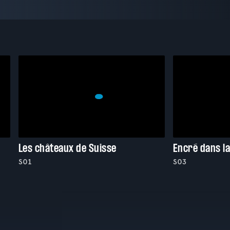
Les châteaux de Suisse
Encré dans l
S01
S03