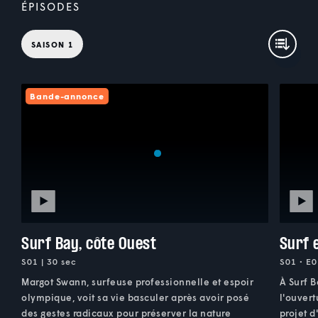
ÉPISODES
SAISON 1
Bande-annonce
Surf Bay, côte Ouest
Surf 
S01 | 30 sec
S01 • E0
Margot Swann, surfeuse professionnelle et espoir
À Surf B
olympique, voit sa vie basculer après avoir posé
l'ouvert
des gestes radicaux pour préserver la nature
projet d