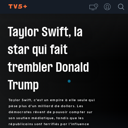
Taylor Swift, la
star qui fait
trembler Donald
Trump
Taylor Swift, c'est un empire à elle seule qui
pèse plus d'un milliard de dollars. Les
démocrates rêvent de pouvoir compter sur
son soutien médiatique, tandis que les
républicains sont terrifiés par l'influence