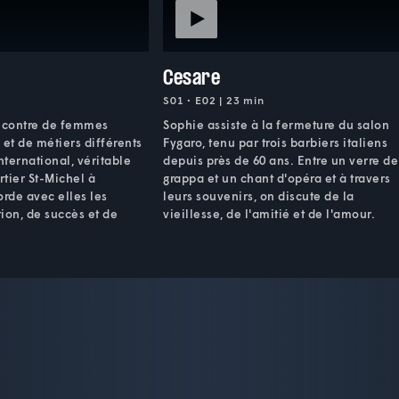
Cesare
S01 • E02 | 23 min
encontre de femmes
Sophie assiste à la fermeture du salon
 et de métiers différents
Fygaro, tenu par trois barbiers italiens
ternational, véritable
depuis près de 60 ans. Entre un verre de
rtier St-Michel à
grappa et un chant d'opéra et à travers
orde avec elles les
leurs souvenirs, on discute de la
ion, de succès et de
vieillesse, de l'amitié et de l'amour.