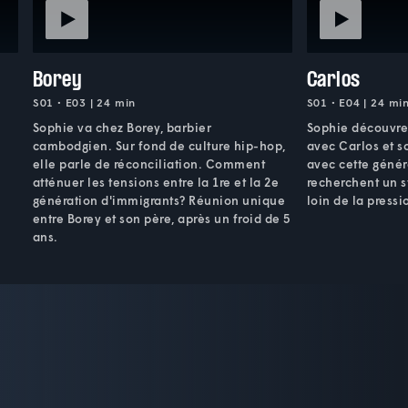
Borey
Carlos
S01 • E03 | 24 min
S01 • E04 | 24 mi
Sophie va chez Borey, barbier
Sophie découvre
cambodgien. Sur fond de culture hip-hop,
avec Carlos et so
elle parle de réconciliation. Comment
avec cette génér
atténuer les tensions entre la 1re et la 2e
recherchent un st
génération d'immigrants? Réunion unique
loin de la pressi
entre Borey et son père, après un froid de 5
ans.