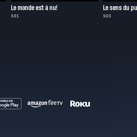
Le monde est à nu!
Le sens du p
S01
S03