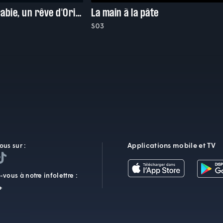
Lawrence d'Arabie, un rêve d'Orient
La main à la pâte
S03
Applications mobile et TV
ous sur :
vous à notre infolettre :
+