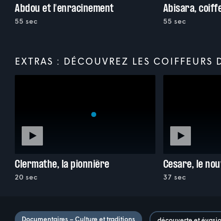
Abdou et l'enracinement
Abisara, coif
55 sec
55 sec
EXTRAS : DÉCOUVREZ LES COIFFEURS D
Clermathe, la pionnière
Cesare, le no
20 sec
37 sec
Documentaires – Culture et traditions
découverte et évasi