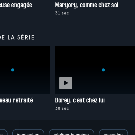
feuse engagée
Maryory, comme chez soi
31 sec
E LA SÉRIE
uveau retraité
Borey, c'est chez lui
38 sec
on
immigration
relations humaines
rencontres