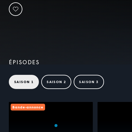
ÉPISODES
SAISON 1
SAISON 2
SAISON 3
Bande-annonce