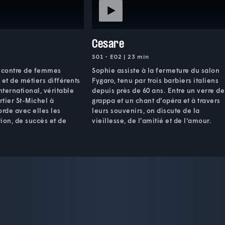
Cesare
S01 • E02 | 23 min
encontre de femmes
Sophie assiste à la fermeture du salon
 et de métiers différents
Fygaro, tenu par trois barbiers italiens
ternational, véritable
depuis près de 60 ans. Entre un verre de
rtier St-Michel à
grappa et un chant d'opéra et à travers
orde avec elles les
leurs souvenirs, on discute de la
ion, de succès et de
vieillesse, de l'amitié et de l'amour.