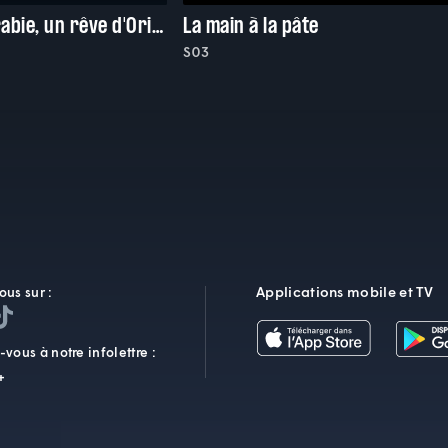
Lawrence d'Arabie, un rêve d'Orient
La main à la pâte
S03
Applications mobile et TV
ous sur :
vous à notre infolettre :
+