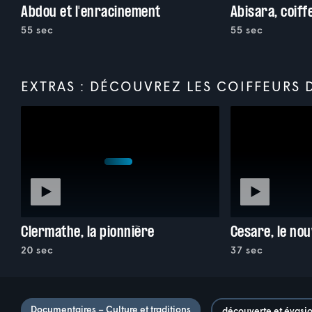
Abdou et l'enracinement
Abisara, coif
55 sec
55 sec
EXTRAS : DÉCOUVREZ LES COIFFEURS D
Clermathe, la pionnière
Cesare, le no
20 sec
37 sec
Documentaires – Culture et traditions
découverte et évasi