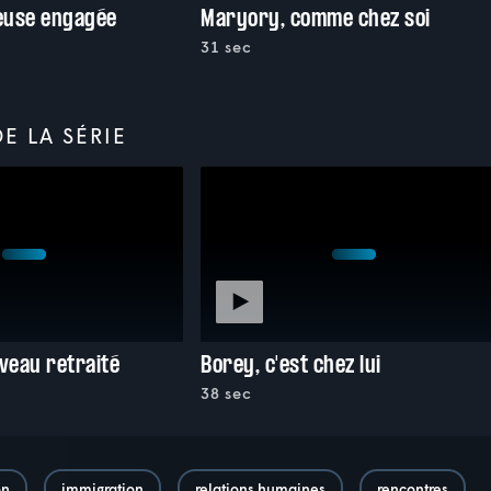
feuse engagée
Maryory, comme chez soi
31 sec
E LA SÉRIE
uveau retraité
Borey, c'est chez lui
38 sec
on
immigration
relations humaines
rencontres