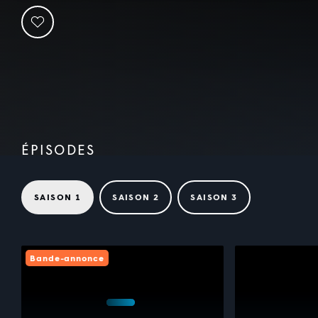
ÉPISODES
SAISON 1
SAISON 2
SAISON 3
Bande-annonce