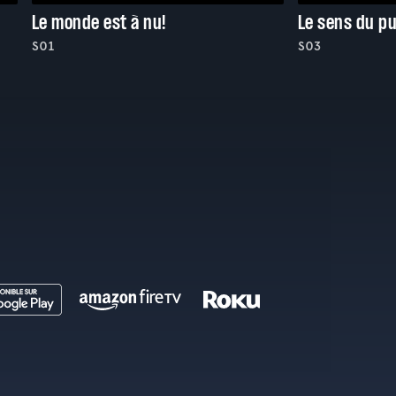
Le monde est à nu!
Le sens du p
S01
S03