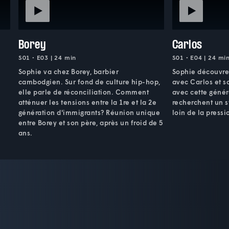
Borey
Carlos
S01 • E03 | 24 min
S01 • E04 | 24 mi
Sophie va chez Borey, barbier
Sophie découvre
cambodgien. Sur fond de culture hip-hop,
avec Carlos et so
elle parle de réconciliation. Comment
avec cette génér
atténuer les tensions entre la 1re et la 2e
recherchent un st
génération d'immigrants? Réunion unique
loin de la pressi
entre Borey et son père, après un froid de 5
ans.