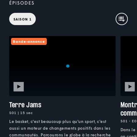
ÉPISODES
SAISON 1
Bande-annonce
Terre Jams
Montr
comm
S01 | 15 sec
S01 • E0
Le basket, c'est beaucoup plus qu'un sport, c'est
aussi un moteur de changements positifs dans les
Dans le 
communautés. Parcourons le globe à la recherche
on cont