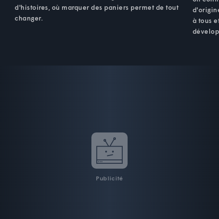
d'histoires, où marquer des paniers permet de tout
d'origin
changer.
à tous e
dévelop
Publicité