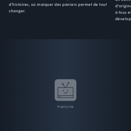
d'histoires, où marquer des paniers permet de tout
d'origin
changer.
à tous e
dévelop
Publicité