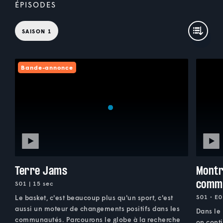
ÉPISODES
SAISON 1
Bande-annonce
Terre Jams
Montr
comm
S01 | 15 sec
S01 • E0
Le basket, c'est beaucoup plus qu'un sport, c'est
aussi un moteur de changements positifs dans les
Dans le 
communautés. Parcourons le globe à la recherche
on cont