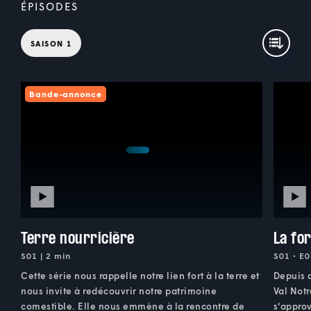
ÉPISODES
SAISON 1
Bande-annonce
Terre nourricière
La fo
S01 | 2 min
S01 • E0
Cette série nous rappelle notre lien fort à la terre et
Depuis 
nous invite à redécouvrir notre patrimoine
Val Notr
comestible. Elle nous emmène à la rencontre de
s'approv