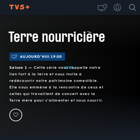
Terre nourricière
AUJOURD’HUI 19:00
Saison 1 —
Cette série nous rappelle notre
lien fort à la terre et nous invite à
redécouvrir notre patrimoine comestible.
Elle nous emmène à la rencontre de ceux et
celles qui travaillent de concert avec la
Terre mère pour s'alimenter et nous nourrir.