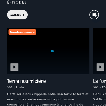
ÉPISODES
SAISON 1
Bande-annonce
Terre nourricière
La fo
S01 | 2 min
S01 • E0
Cette série nous rappelle notre lien fort à la terre et
Depuis 
nous invite à redécouvrir notre patrimoine
Val Notr
comestible. Elle nous emmène à la rencontre de
s'approv