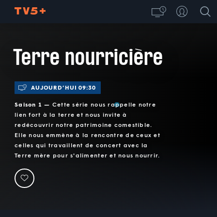
Terre nourricière
AUJOURD’HUI 09:30
Saison 1 —
Cette série nous rappelle notre
lien fort à la terre et nous invite à
redécouvrir notre patrimoine comestible.
Elle nous emmène à la rencontre de ceux et
celles qui travaillent de concert avec la
Terre mère pour s'alimenter et nous nourrir.