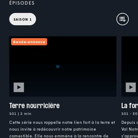
ÉPISODES
SAISON 1
Bande-annonce
Terre nourricière
La fo
S01 | 2 min
S01 • E0
Cette série nous rappelle notre lien fort à la terre et
Depuis 
nous invite à redécouvrir notre patrimoine
Val Notr
comestible. Elle nous emmène à la rencontre de
s'approv