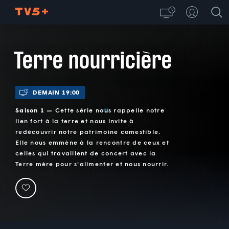
Terre nourricière
DEMAIN 19:00
Saison 1 —
Cette série nous rappelle notre
lien fort à la terre et nous invite à
redécouvrir notre patrimoine comestible.
Elle nous emmène à la rencontre de ceux et
celles qui travaillent de concert avec la
Terre mère pour s'alimenter et nous nourrir.