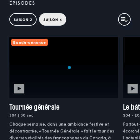
ÉPISODES
SAISON 2
SAISON 4
Bande-annonce
Tournée générale
Le bâ
S04 | 30 sec
S04 • E0
Chaque semaine, dans une ambiance festive et
Partout
décontractée, « Tournée Générale » fait le tour des
écorchée
diverses réalités des francophones du Canada, à
l'actual