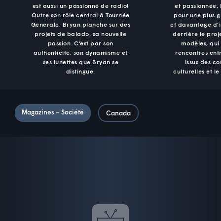
est aussi un passionné de radio!
et passionnée,
Outre son rôle central à Tournée
pour une plus g
Générale, Bryan planche sur des
et davantage d’in
projets de balado, sa nouvelle
derrière le pro
passion. C’est par son
modèles, qui
authenticité, son dynamisme et
rencontres ent
ses lunettes que Bryan se
issus des 
distingue.
culturelles et le
Magazines – Société
Canada