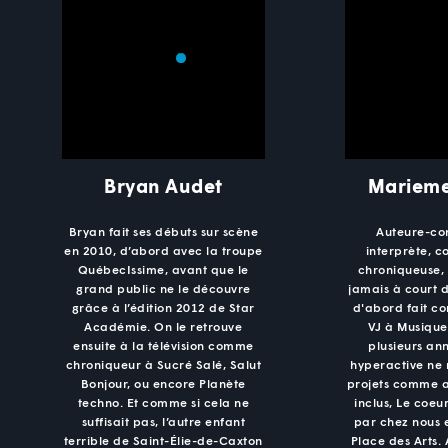
Bryan Audet
Marieme
Bryan fait ses débuts sur scène
Auteure-co
en 2010, d’abord avec la troupe
interprète, 
QuébecIssime, avant que le
chroniqueuse,
grand public ne le découvre
jamais à court d'
grâce à l’édition 2012 de Star
d'abord fait c
Académie. On le retrouve
VJ à Musique
ensuite à la télévision comme
plusieurs ann
chroniqueur à Sucré Salé, Salut
hyperactive ne
Bonjour, ou encore Planète
projets comme a
techno. Et comme si cela ne
inclus, Le coeur
suffisait pas, l’autre enfant
par chez nous 
terrible de Saint-Élie-de-Caxton
Place des Arts.