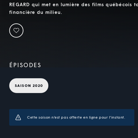
REGARD qui met en lumière des films québécois t
financière du milieu.
ÉPISODES
SAISON 2020
Cette saison n’est pas offerte en ligne pour l’instant.