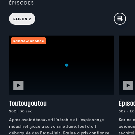
ÉPISODES
SAISON 2
Bande-annonce
Toutouyoutou
Épiso
S02 | 30 sec
S02 • E0
Après avoir découvert l'aérobie et l'espionnage
Karine a
industriel grâce à sa voisine Jane, tout droit
aéronau
débarquée des États-Unis, Karine a pris confiance
secrétai