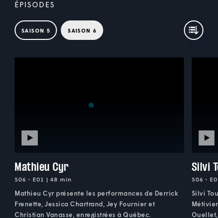
ÉPISODES
SAISON 5
SAISON 6
Mathieu Cyr
Silvi 
S06 • E01 | 48 min
S06 • E0
Mathieu Cyr présente les performances de Derrick
Silvi T
Frenette, Jessica Chartrand, Jey Fournier et
Métivie
Christian Vanasse, enregistrées à Québec.
Ouellet