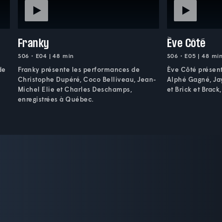
Franky
Ève Côté
S06 • E04 | 48 min
S06 • E05 | 48 mi
de
Franky présente les performances de
Ève Côté présen
Christophe Dupéré, Coco Belliveau, Jean-
Alphé Gagné, Jay
Michel Elie et Charles Deschamps,
et Brick et Brack
enregistrées à Québec.