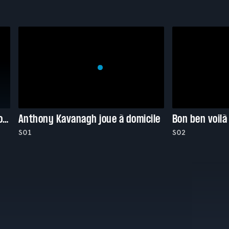
Gala de la francophonie Juste pour rire 2025
Anthony Kavanagh joue à domicile
Bon ben voilà
S01
S02