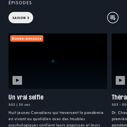
ÉPISODES
SAISON 3
Bande-annonce
Un vrai selfie
Théra
S03 | 30 sec
S03 • E0
Huit jeunes Canadiens qui traversent la pandémie
Dr. Chev
en vivant au quotidien avec des troubles
premièr
psychologiques confient leurs angoisses et leurs
pandémie