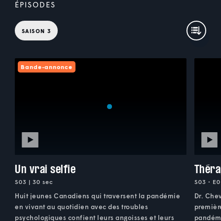
ÉPISODES
SAISON 3
Bande-annonce
Un vrai selfie
Théra
S03 | 30 sec
S03 • E0
Huit jeunes Canadiens qui traversent la pandémie
Dr. Chev
en vivant au quotidien avec des troubles
premièr
psychologiques confient leurs angoisses et leurs
pandémie