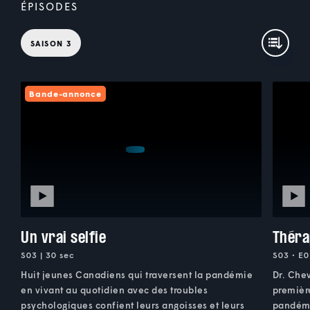
ÉPISODES
SAISON 3
Bande-annonce
Un vrai selfie
Théra
S03 | 30 sec
S03 • E0
Huit jeunes Canadiens qui traversent la pandémie
Dr. Chev
en vivant au quotidien avec des troubles
premièr
psychologiques confient leurs angoisses et leurs
pandémie