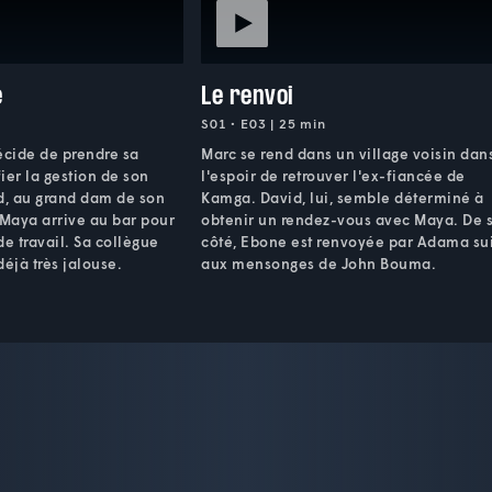
e
Le renvoi
S01 • E03 | 25 min
cide de prendre sa
Marc se rend dans un village voisin dan
fier la gestion de son
l'espoir de retrouver l'ex-fiancée de
d, au grand dam de son
Kamga. David, lui, semble déterminé à
 Maya arrive au bar pour
obtenir un rendez-vous avec Maya. De 
de travail. Sa collègue
côté, Ebone est renvoyée par Adama su
déjà très jalouse.
aux mensonges de John Bouma.