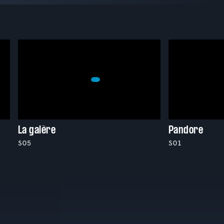
La galère
Pandore
S05
S01