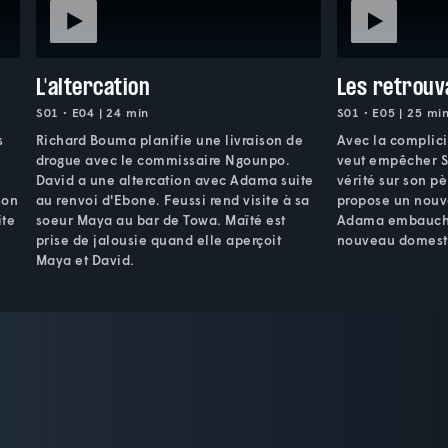
L'altercation
Les retrouva
S01 • E04 | 24 min
S01 • E05 | 25 mi
s
Richard Bouma planifie une livraison de
Avec la complici
drogue avec le commissaire Ngounpo.
veut empêcher S
David a une altercation avec Adama suite
vérité sur son p
son
au renvoi d'Ebone. Feussi rend visite à sa
propose un nouv
ite
soeur Maya au bar de Towa. Maïté est
Adama embauch
prise de jalousie quand elle aperçoit
nouveau domesti
Maya et David.