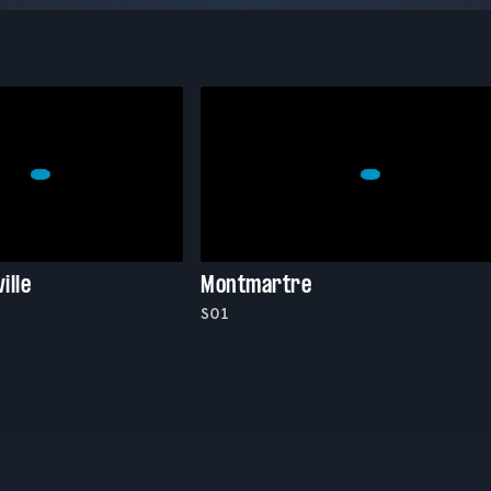
ille
Montmartre
S01