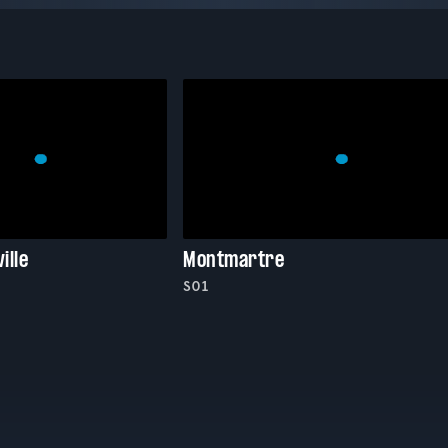
ille
Montmartre
S01