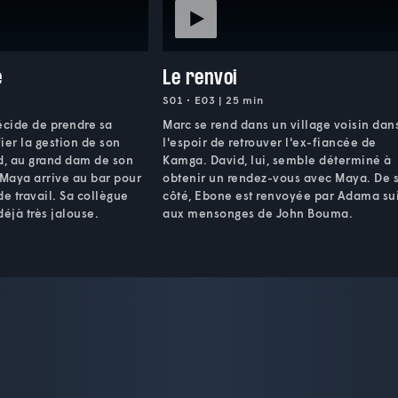
e
Le renvoi
S01 • E03 | 25 min
cide de prendre sa
Marc se rend dans un village voisin dan
fier la gestion de son
l'espoir de retrouver l'ex-fiancée de
d, au grand dam de son
Kamga. David, lui, semble déterminé à
 Maya arrive au bar pour
obtenir un rendez-vous avec Maya. De 
de travail. Sa collègue
côté, Ebone est renvoyée par Adama su
déjà très jalouse.
aux mensonges de John Bouma.