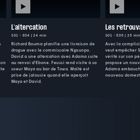
L'altercation
Les retrouva
S01 • E04 | 24 min
S01 • E05 | 25 mi
s
Richard Bouma planifie une livraison de
Avec la complici
drogue avec le commissaire Ngounpo.
veut empêcher S
David a une altercation avec Adama suite
vérité sur son p
son
au renvoi d'Ebone. Feussi rend visite à sa
propose un nouv
ite
soeur Maya au bar de Towa. Maïté est
Adama embauch
prise de jalousie quand elle aperçoit
nouveau domesti
Maya et David.