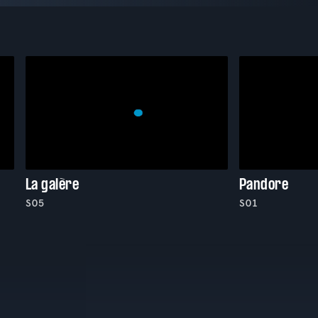
La galère
Pandore
S05
S01