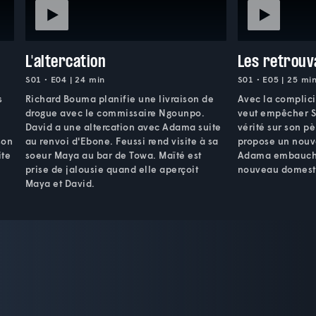
L'altercation
Les retrouva
S01 • E04 | 24 min
S01 • E05 | 25 mi
s
Richard Bouma planifie une livraison de
Avec la complici
drogue avec le commissaire Ngounpo.
veut empêcher S
David a une altercation avec Adama suite
vérité sur son p
son
au renvoi d'Ebone. Feussi rend visite à sa
propose un nouv
ite
soeur Maya au bar de Towa. Maïté est
Adama embauch
prise de jalousie quand elle aperçoit
nouveau domesti
Maya et David.