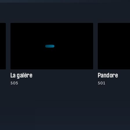
La galère
Pandore
S05
S01