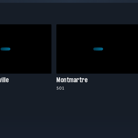
ille
Montmartre
S01