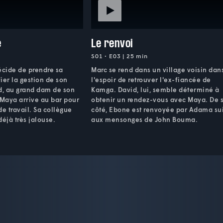
e
Le renvoi
S01 • E03 | 25 min
cide de prendre sa
Marc se rend dans un village voisin dan
fier la gestion de son
l'espoir de retrouver l'ex-fiancée de
d, au grand dam de son
Kamga. David, lui, semble déterminé à
 Maya arrive au bar pour
obtenir un rendez-vous avec Maya. De 
de travail. Sa collègue
côté, Ebone est renvoyée par Adama su
déjà très jalouse.
aux mensonges de John Bouma.