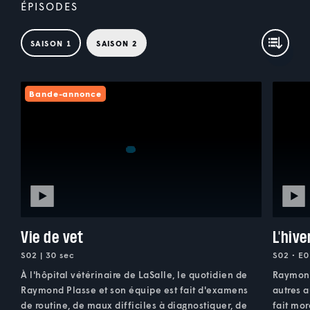
ÉPISODES
SAISON 1
SAISON 2
Bande-annonce
Vie de vet
L'hive
S02 | 30 sec
S02 • E0
À l'hôpital vétérinaire de LaSalle, le quotidien de
Raymond
Raymond Plasse et son équipe est fait d'examens
autres a
de routine, de maux difficiles à diagnostiquer, de
fait mor