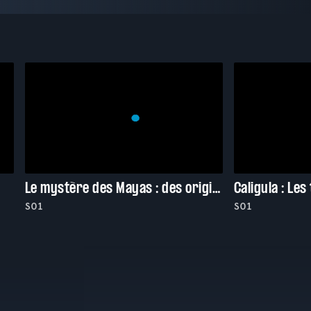
Le mystère des Mayas : des origines à la chute
Caligula : Le
S01
S01