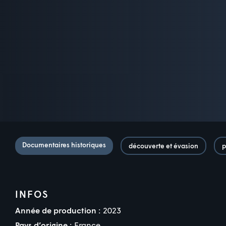
Documentaires historiques
découverte et évasion
p
INFOS
Année de production :
2023
Pays d’origine :
France