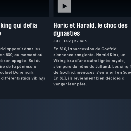
iking qui défia
Horic et Harald, le choc des
e
dynasties
S01 • E02 | 52 min
frid apparaît dans les
En 810, la succession de Godfrid
 en 800, au moment où
s'annonce sanglante. Harald Klak, un
à son apogée. Roi du
Viking issu d'une autre lignée royale,
dire de la péninsule
s'empare du trône du Jutland. Les cinq f
l'actuel Danemark,
de Godfrid, menacés, s'enfuient en Suè
différents raids vikings
En 813, ils reviennent bien décidés à
venger leur père.