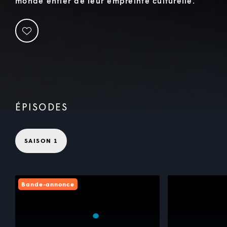
monde entier de leur empreinte culturelle.
ÉPISODES
SAISON 1
Bande-annonce