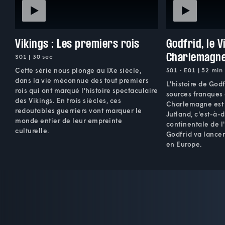
Vikings : Les premiers rois
Godfrid, le V
Charlemagn
S01 | 30 sec
Cette série nous plonge au IXe siècle,
S01 • E01 | 52 min
dans la vie méconnue des tout premiers
L'histoire de God
rois qui ont marqué l'histoire spectaculaire
sources franques
des Vikings. En trois siècles, ces
Charlemagne est 
redoutables guerriers vont marquer le
Jutland, c'est-à-
monde entier de leur empreinte
continentale de 
culturelle.
Godfrid va lancer 
en Europe.