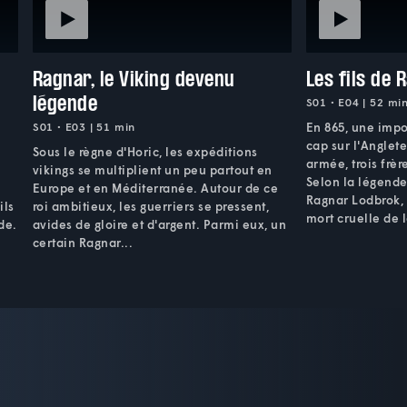
Ragnar, le Viking devenu
Les fils de 
légende
S01 • E04 | 52 mi
S01 • E03 | 51 min
En 865, une impo
cap sur l'Anglete
Sous le règne d'Horic, les expéditions
armée, trois frère
vikings se multiplient un peu partout en
Selon la légende, 
Europe et en Méditerranée. Autour de ce
Ragnar Lodbrok, 
ils
roi ambitieux, les guerriers se pressent,
mort cruelle de 
de.
avides de gloire et d'argent. Parmi eux, un
certain Ragnar...