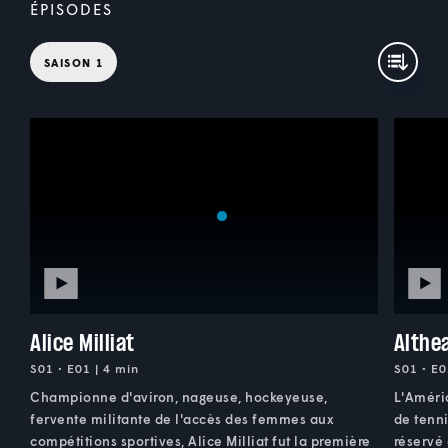
ÉPISODES
SAISON 1
Alice Milliat
Althe
S01 • E01 | 4 min
S01 • E0
Championne d'aviron, nageuse, hockeyeuse,
L'Améri
fervente militante de l'accès des femmes aux
de tenni
compétitions sportives, Alice Milliat fut la première
réservé 