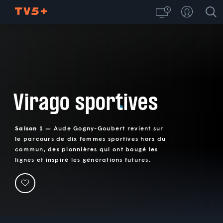
Virago sportives
Saison 1 —
Aude Gogny-Goubert revient sur
le parcours de dix femmes sportives hors du
commun, des pionnières qui ont bougé les
lignes et inspiré les générations futures.