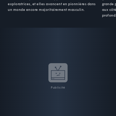
exploratrices, et elles avancent en pionnières dans
grande p
un monde encore majoritairement masculin.
aux côté
profond
Publicité