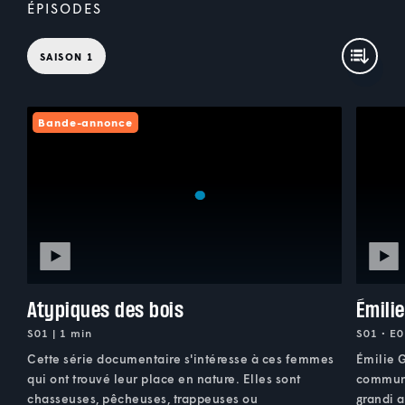
ÉPISODES
SAISON 1
Bande-annonce
Atypiques des bois
Émilie
S01 | 1 min
S01 • E0
Cette série documentaire s'intéresse à ces femmes
Émilie 
qui ont trouvé leur place en nature. Elles sont
commun
chasseuses, pêcheuses, trappeuses ou
grandi a